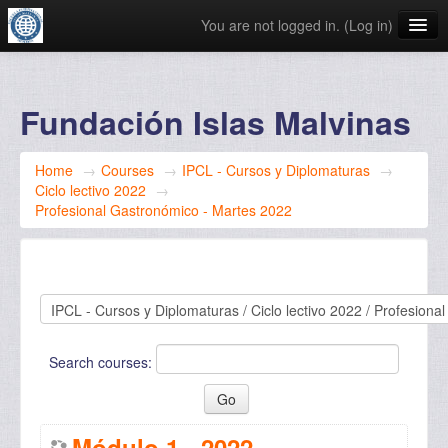
You are not logged in. (
Log in
)
English ‎(en)‎
Fundación Islas Malvinas
Home
→
Courses
→
IPCL - Cursos y Diplomaturas
→
Ciclo lectivo 2022
→
Profesional Gastronómico - Martes 2022
Search courses:
Módulo 1 - 2022