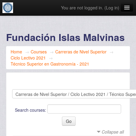
You are not logged in. (
Log in
)
English ‎(en)‎
Fundación Islas Malvinas
Home
→
Courses
→
Carreras de Nivel Superior
→
Ciclo Lectivo 2021
→
Técnico Superior en Gastronomía - 2021
Search courses:
Collapse all